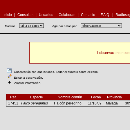
Inicio
|
Consultas
|
Usuarios
|
Colaboran
|
Contacto
|
F.A.Q.
|
Radioseg
Mostrar ...
Agrupar datos por ...
1 observacion encont
Observación con anotaciones. Situar el puntero sobre el icono.
Editar la observación.
+
Ampliar información.
Ref.
Especie
Nombre común
Fecha
Provincia
17451
Falco peregrinus
Halcón peregrino
11/10/09
Málaga
30