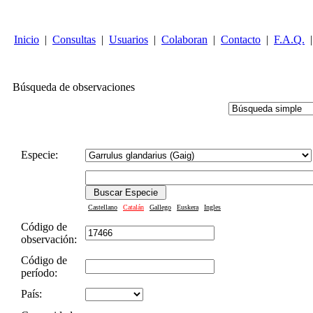
Inicio
|
Consultas
|
Usuarios
|
Colaboran
|
Contacto
|
F.A.Q.
|
Búsqueda de observaciones
Especie:
Castellano
Catalán
Gallego
Euskera
Ingles
Código de
observación:
Código de
período:
País: