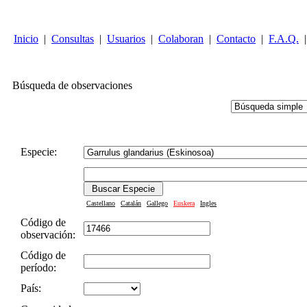
Inicio
|
Consultas
|
Usuarios
|
Colaboran
|
Contacto
|
F.A.Q.
|
Búsqueda de observaciones
Especie:
Castellano
Catalán
Gallego
Euskera
Ingles
Código de
observación:
Código de
período:
País: