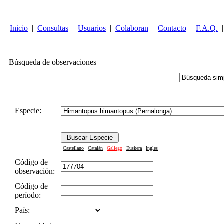
Inicio
|
Consultas
|
Usuarios
|
Colaboran
|
Contacto
|
F.A.Q.
|
Búsqueda de observaciones
Especie:
Castellano
Catalán
Gallego
Euskera
Ingles
Código de
observación:
Código de
período:
País: