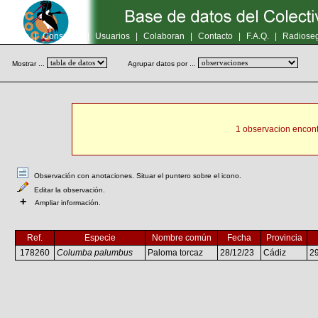
Inicio
|
Consultas
|
Usuarios
|
Colaboran
|
Contacto
|
F.A.Q.
|
Radioseg
Mostrar ...
Agrupar datos por ...
1 observacion encont
Observación con anotaciones. Situar el puntero sobre el icono.
Editar la observación.
+
Ampliar información.
Ref.
Especie
Nombre común
Fecha
Provincia
178260
Columba palumbus
Paloma torcaz
28/12/23
Cádiz
2