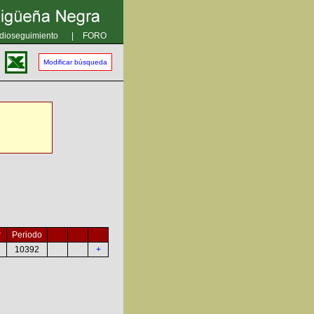
dioseguimiento
|
FORO
Modificar búsqueda
r
Periodo
10392
+