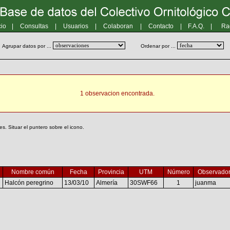
cio
|
Consultas
|
Usuarios
|
Colaboran
|
Contacto
|
F.A.Q.
|
Ra
Agrupar datos por ...
Ordenar por ...
1 observacion encontrada.
. Situar el puntero sobre el icono.
Nombre común
Fecha
Provincia
UTM
Número
Observado
Halcón peregrino
13/03/10
Almería
30SWF66
1
juanma