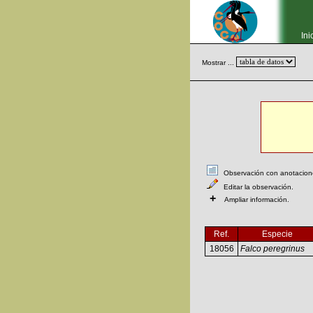
Ini
Mostrar ...
Observación con anotaciones
Editar la observación.
+
Ampliar información.
Ref.
Especie
18056
Falco peregrinus