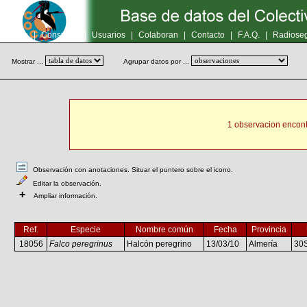
Inicio
|
Consultas
|
Usuarios
|
Colaboran
|
Contacto
|
F.A.Q.
|
Radioseg
Mostrar ...
Agrupar datos por ...
1 observacion encont
Observación con anotaciones. Situar el puntero sobre el icono.
Editar la observación.
+
Ampliar información.
Ref.
Especie
Nombre común
Fecha
Provincia
18056
Falco peregrinus
Halcón peregrino
13/03/10
Almería
30