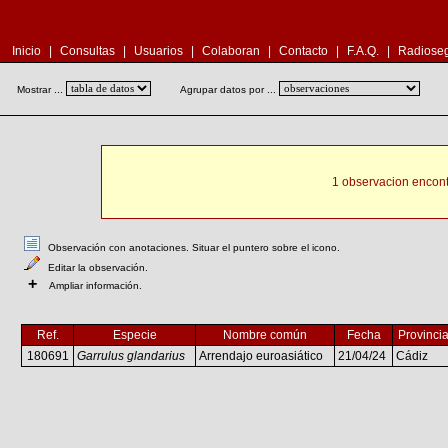
Inicio
|
Consultas
|
Usuarios
|
Colaboran
|
Contacto
|
F.A.Q.
|
Radioseg
Mostrar ...
Agrupar datos por ...
1 observacion encont
Observación con anotaciones. Situar el puntero sobre el icono.
Editar la observación.
+
Ampliar información.
Ref.
Especie
Nombre común
Fecha
Provinci
180691
Garrulus glandarius
Arrendajo euroasiático
21/04/24
Cádiz