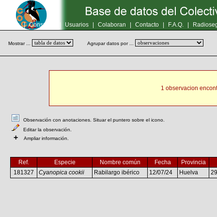
Inicio
|
Consultas
|
Usuarios
|
Colaboran
|
Contacto
|
F.A.Q.
|
Radioseg
Mostrar ...
Agrupar datos por ...
1 observacion encont
Observación con anotaciones. Situar el puntero sobre el icono.
Editar la observación.
+
Ampliar información.
Ref.
Especie
Nombre común
Fecha
Provincia
181327
Cyanopica cookii
Rabilargo ibérico
12/07/24
Huelva
2