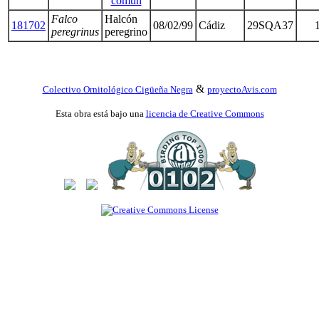
común
Falco
Halcón
181702
08/02/99
Cádiz
29SQA37
peregrinus
peregrino
&
Colectivo Ornitológico Cigüeña Negra
proyectoAvis.com
Esta obra está bajo una
licencia de Creative Commons