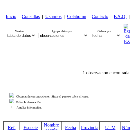
Inicio
|
Consultas
|
Usuarios
|
Colaboran
|
Contacto
|
F.A.Q.
|
Mostrar ...
Agrupar datos por ...
Ordenar por ...
1 observacion encontrada
Observación con anotaciones. Situar el puntero sobre el icono.
Editar la observación.
+
Ampliar información.
Nombre
Ref.
Especie
Fecha
Provincia
UTM
Núm