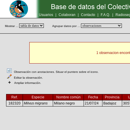
Inicio
|
Consultas
|
Usuarios
|
Colaboran
|
Contacto
|
F.A.Q.
|
Radioseg
Mostrar ...
Agrupar datos por ...
1 observacion encont
Observación con anotaciones. Situar el puntero sobre el icono.
Editar la observación.
+
Ampliar información.
Ref.
Especie
Nombre común
Fecha
Provincia
182320
Milvus migrans
Milano negro
21/07/24
Badajoz
30S