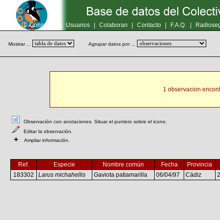
Inicio
|
Consultas
|
Usuarios
|
Colaboran
|
Contacto
|
F.A.Q.
|
Radioseg
Mostrar ...
Agrupar datos por ...
1 observacion encont
Observación con anotaciones. Situar el puntero sobre el icono.
Editar la observación.
+
Ampliar información.
Ref.
Especie
Nombre común
Fecha
Provincia
183302
Larus michahellis
Gaviota patiamarilla
06/04/97
Cádiz