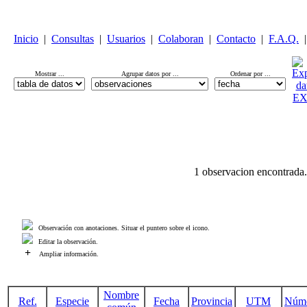
Inicio
|
Consultas
|
Usuarios
|
Colaboran
|
Contacto
|
F.A.Q.
|
Mostrar ...
Agrupar datos por ...
Ordenar por ...
1 observacion encontrada.
Observación con anotaciones. Situar el puntero sobre el icono.
Editar la observación.
+
Ampliar información.
Nombre
Ref.
Especie
Fecha
Provincia
UTM
Núm