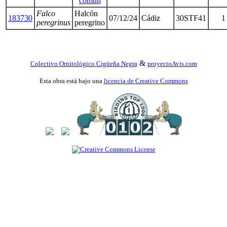
común
Falco
Halcón
183730
07/12/24
Cádiz
30STF41
1
peregrinus
peregrino
&
Colectivo Ornitológico Cigüeña Negra
proyectoAvis.com
Esta obra está bajo una
licencia de Creative Commons