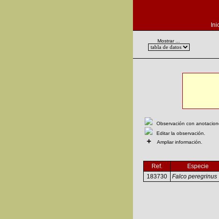
Ini
Mostrar ...
Observación con anotaciones
Editar la observación.
+
Ampliar información.
Ref.
Especie
183730
Falco peregrinus