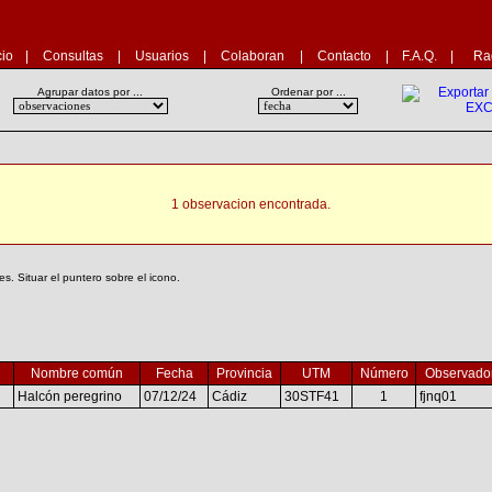
cio
|
Consultas
|
Usuarios
|
Colaboran
|
Contacto
|
F.A.Q.
|
Ra
Agrupar datos por ...
Ordenar por ...
1 observacion encontrada.
. Situar el puntero sobre el icono.
Nombre común
Fecha
Provincia
UTM
Número
Observado
Halcón peregrino
07/12/24
Cádiz
30STF41
1
fjnq01