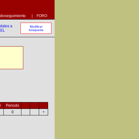
dioseguimiento
|
FORO
Modificar
búsqueda
r
Periodo
0
+