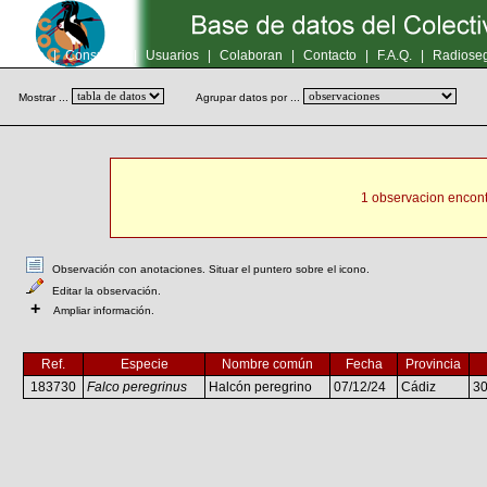
Inicio
|
Consultas
|
Usuarios
|
Colaboran
|
Contacto
|
F.A.Q.
|
Radioseg
Mostrar ...
Agrupar datos por ...
1 observacion encont
Observación con anotaciones. Situar el puntero sobre el icono.
Editar la observación.
+
Ampliar información.
Ref.
Especie
Nombre común
Fecha
Provincia
183730
Falco peregrinus
Halcón peregrino
07/12/24
Cádiz
3