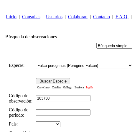
Inicio
|
Consultas
|
Usuarios
|
Colaboran
|
Contacto
|
F.A.Q.
|
Búsqueda de observaciones
Especie:
Castellano
Catalán
Gallego
Euskera
Inglés
Código de
observación:
Código de
período:
País: