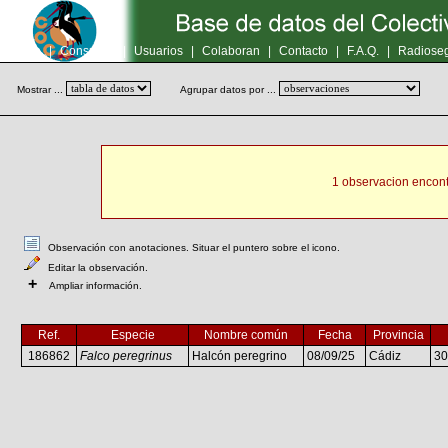
Inicio
|
Consultas
|
Usuarios
|
Colaboran
|
Contacto
|
F.A.Q.
|
Radioseg
Mostrar ...
Agrupar datos por ...
1 observacion encont
Observación con anotaciones. Situar el puntero sobre el icono.
Editar la observación.
+
Ampliar información.
Ref.
Especie
Nombre común
Fecha
Provincia
186862
Falco peregrinus
Halcón peregrino
08/09/25
Cádiz
3