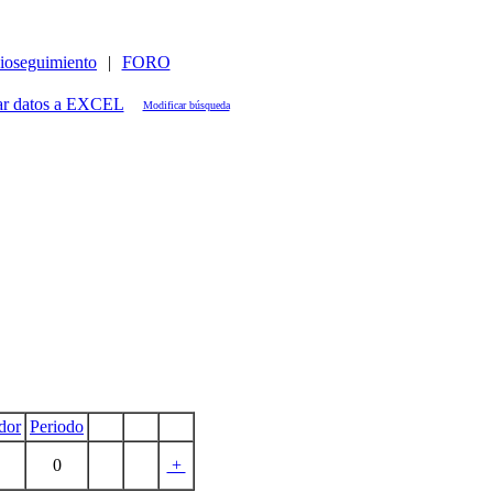
ioseguimiento
|
FORO
Modificar búsqueda
dor
Periodo
0
+