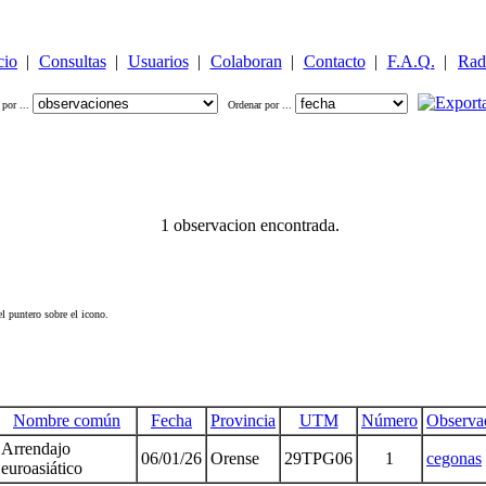
cio
|
Consultas
|
Usuarios
|
Colaboran
|
Contacto
|
F.A.Q.
|
Rad
 por ...
Ordenar por ...
1 observacion encontrada.
l puntero sobre el icono.
Nombre común
Fecha
Provincia
UTM
Número
Observa
Arrendajo
06/01/26
Orense
29TPG06
1
cegonas
euroasiático