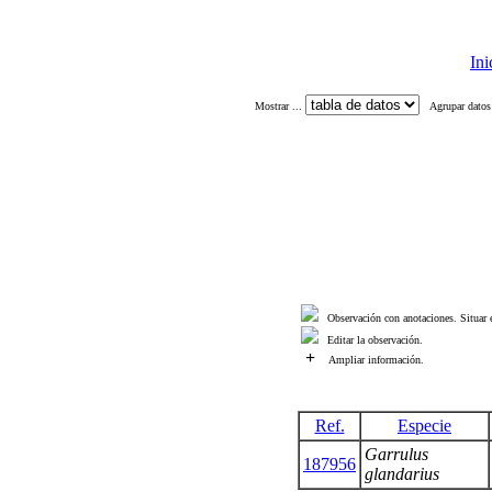
Ini
Mostrar ...
Agrupar datos
Observación con anotaciones. Situar e
Editar la observación.
+
Ampliar información.
Ref.
Especie
Garrulus
187956
glandarius