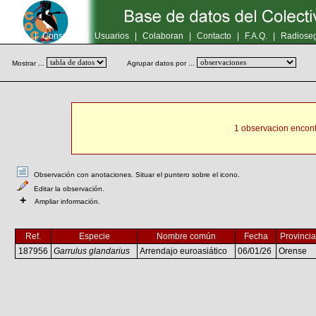
Inicio
|
Consultas
|
Usuarios
|
Colaboran
|
Contacto
|
F.A.Q.
|
Radioseg
Mostrar ...
Agrupar datos por ...
1 observacion encont
Observación con anotaciones. Situar el puntero sobre el icono.
Editar la observación.
+
Ampliar información.
Ref.
Especie
Nombre común
Fecha
Provincia
187956
Garrulus glandarius
Arrendajo euroasiático
06/01/26
Orense