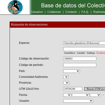
Inicio
|
Consultas
|
Usuarios
|
Colaboran
|
Contacto
|
F.A.Q.
|
Radioseg
Búsqueda de observaciones
Especie:
Castellano
Catalán
Gallego
Eusker
Código de observación:
Código de período:
País:
Comunidad Autónoma:
Provincia:
UTM 10x10 Km:
Fecha:
Usuario: