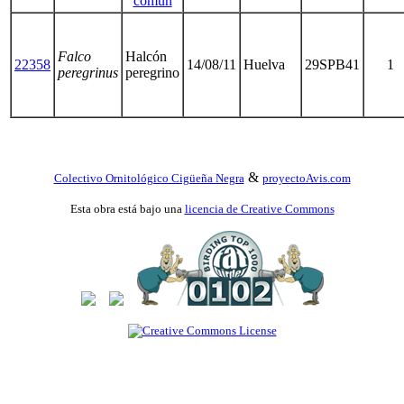
común
Falco
Halcón
22358
14/08/11
Huelva
29SPB41
1
peregrinus
peregrino
&
Colectivo Ornitológico Cigüeña Negra
proyectoAvis.com
Esta obra está bajo una
licencia de Creative Commons