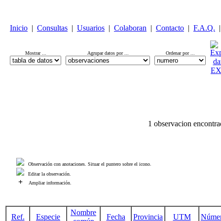
Inicio
|
Consultas
|
Usuarios
|
Colaboran
|
Contacto
|
F.A.Q.
|
Mostrar ...
Agrupar datos por ...
Ordenar por ...
1 observacion encontra
Observación con anotaciones. Situar el puntero sobre el icono.
Editar la observación.
+
Ampliar información.
Nombre
Ref.
Especie
Fecha
Provincia
UTM
Núme