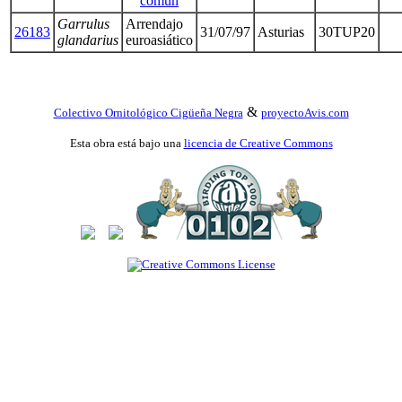
común
Garrulus
Arrendajo
26183
31/07/97
Asturias
30TUP20
glandarius
euroasiático
&
Colectivo Ornitológico Cigüeña Negra
proyectoAvis.com
Esta obra está bajo una
licencia de Creative Commons