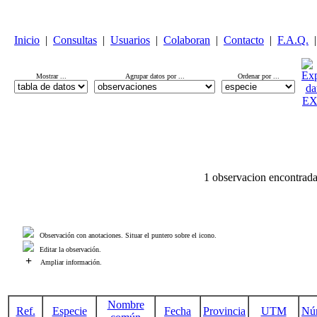
Inicio
|
Consultas
|
Usuarios
|
Colaboran
|
Contacto
|
F.A.Q.
|
Mostrar ...
Agrupar datos por ...
Ordenar por ...
1 observacion encontrada
Observación con anotaciones. Situar el puntero sobre el icono.
Editar la observación.
+
Ampliar información.
Nombre
Ref.
Especie
Fecha
Provincia
UTM
Nú