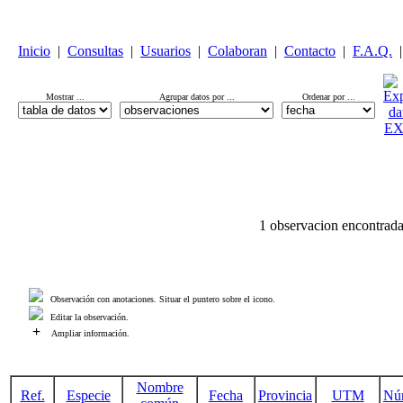
Inicio
|
Consultas
|
Usuarios
|
Colaboran
|
Contacto
|
F.A.Q.
|
Mostrar ...
Agrupar datos por ...
Ordenar por ...
1 observacion encontrada
Observación con anotaciones. Situar el puntero sobre el icono.
Editar la observación.
+
Ampliar información.
Nombre
Ref.
Especie
Fecha
Provincia
UTM
Nú