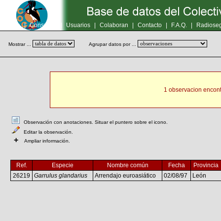
Inicio
|
Consultas
|
Usuarios
|
Colaboran
|
Contacto
|
F.A.Q.
|
Radioseg
Mostrar ...
Agrupar datos por ...
1 observacion encont
Observación con anotaciones. Situar el puntero sobre el icono.
Editar la observación.
+
Ampliar información.
Ref.
Especie
Nombre común
Fecha
Provincia
26219
Garrulus glandarius
Arrendajo euroasiático
02/08/97
León