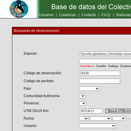
Inicio
|
Consultas
|
Usuarios
|
Colaboran
|
Contacto
|
F.A.Q.
|
Radioseg
Búsqueda de observaciones
Especie:
Castellano
Catalán
Gallego
Eusker
Código de observación:
Código de período:
País:
Comunidad Autónoma:
Provincia:
UTM 10x10 Km:
Fecha:
Usuario: