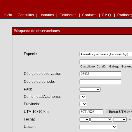
Inicio
|
Consultas
|
Usuarios
|
Colaboran
|
Contacto
|
F.A.Q.
|
Radioseg
Búsqueda de observaciones
Especie:
Castellano
Catalán
Gallego
Eusker
Código de observación:
Código de período:
País:
Comunidad Autónoma:
Provincia:
UTM 10x10 Km:
Fecha:
Usuario: