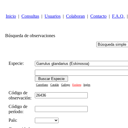
Inicio
|
Consultas
|
Usuarios
|
Colaboran
|
Contacto
|
F.A.Q.
|
Búsqueda de observaciones
Especie:
Castellano
Catalán
Gallego
Euskera
Ingles
Código de
observación:
Código de
período:
País: