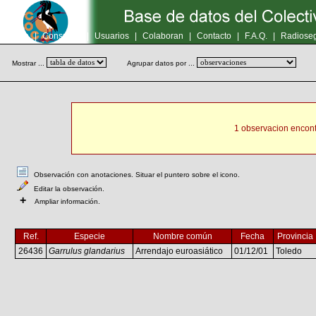
Inicio
|
Consultas
|
Usuarios
|
Colaboran
|
Contacto
|
F.A.Q.
|
Radioseg
Mostrar ...
Agrupar datos por ...
1 observacion encont
Observación con anotaciones. Situar el puntero sobre el icono.
Editar la observación.
+
Ampliar información.
Ref.
Especie
Nombre común
Fecha
Provincia
26436
Garrulus glandarius
Arrendajo euroasiático
01/12/01
Toledo