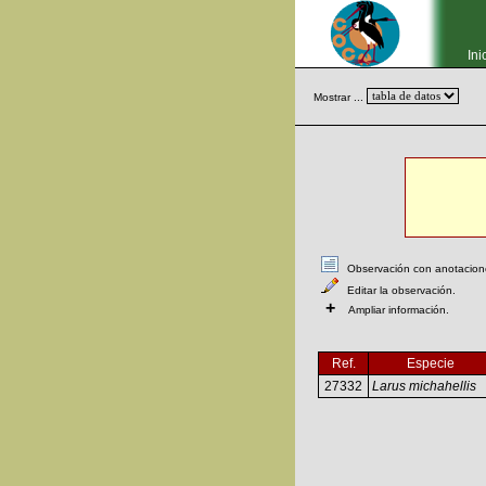
Ini
Mostrar ...
Observación con anotaciones
Editar la observación.
+
Ampliar información.
Ref.
Especie
27332
Larus michahellis