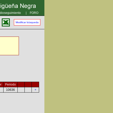
dioseguimiento
|
FORO
Modificar búsqueda
r
Periodo
10636
+