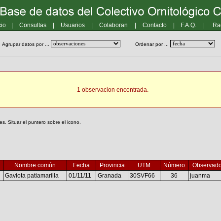
cio
|
Consultas
|
Usuarios
|
Colaboran
|
Contacto
|
F.A.Q.
|
Ra
Agrupar datos por ...
Ordenar por ...
1 observacion encontrada.
. Situar el puntero sobre el icono.
Nombre común
Fecha
Provincia
UTM
Número
Observado
Gaviota patiamarilla
01/11/11
Granada
30SVF66
36
juanma