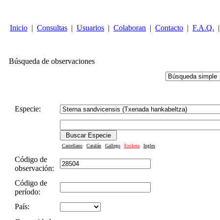
Inicio
|
Consultas
|
Usuarios
|
Colaboran
|
Contacto
|
F.A.Q.
|
Búsqueda de observaciones
Especie:
Castellano
Catalán
Gallego
Euskera
Ingles
Código de
observación:
Código de
período:
País: