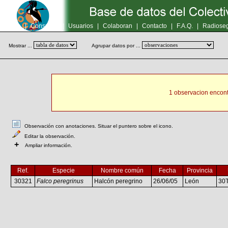
Inicio
|
Consultas
|
Usuarios
|
Colaboran
|
Contacto
|
F.A.Q.
|
Radioseg
Mostrar ...
Agrupar datos por ...
1 observacion encont
Observación con anotaciones. Situar el puntero sobre el icono.
Editar la observación.
+
Ampliar información.
Ref.
Especie
Nombre común
Fecha
Provincia
30321
Falco peregrinus
Halcón peregrino
26/06/05
León
30