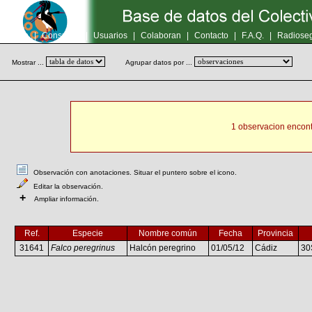
Inicio
|
Consultas
|
Usuarios
|
Colaboran
|
Contacto
|
F.A.Q.
|
Radioseg
Mostrar ...
Agrupar datos por ...
1 observacion encont
Observación con anotaciones. Situar el puntero sobre el icono.
Editar la observación.
+
Ampliar información.
Ref.
Especie
Nombre común
Fecha
Provincia
31641
Falco peregrinus
Halcón peregrino
01/05/12
Cádiz
30