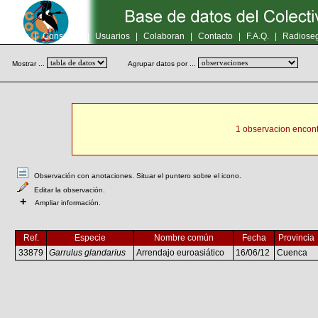
Inicio
|
Consultas
|
Usuarios
|
Colaboran
|
Contacto
|
F.A.Q.
|
Radioseg
Mostrar ...
Agrupar datos por ...
1 observacion encont
Observación con anotaciones. Situar el puntero sobre el icono.
Editar la observación.
+
Ampliar información.
Ref.
Especie
Nombre común
Fecha
Provincia
33879
Garrulus glandarius
Arrendajo euroasiático
16/06/12
Cuenca