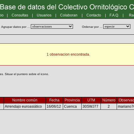
cio
|
Consultas
|
Usuarios
|
Colaboran
|
Contacto
|
F.A.Q.
|
Ra
Agrupar datos por ...
Ordenar por ...
1 observacion encontrada.
. Situar el puntero sobre el icono.
Nombre común
Fecha
Provincia
UTM
Número
Observad
s
Arrendajo euroasiático
16/06/12
Cuenca
30SWJ77
2
mariano7