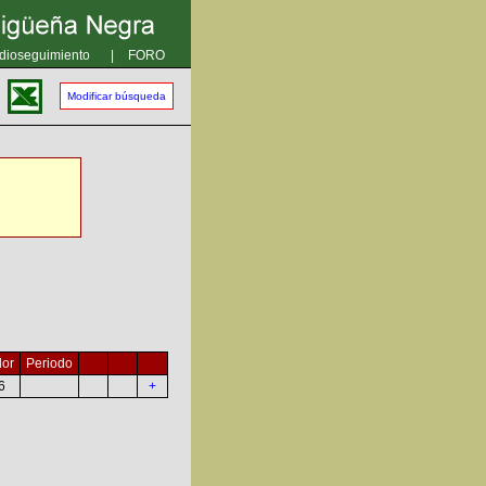
dioseguimiento
|
FORO
Modificar búsqueda
or
Periodo
6
+