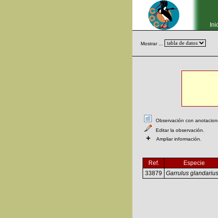
Ini
Mostrar ...
Observación con anotaciones
Editar la observación.
+
Ampliar información.
Ref.
Especie
33879
Garrulus glandariu