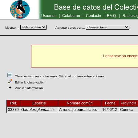
Inicio
|
Consultas
|
Usuarios
|
Colaboran
|
Contacto
|
F.A.Q.
|
Radioseg
Mostrar ...
Agrupar datos por ...
1 observacion encont
Observación con anotaciones. Situar el puntero sobre el icono.
Editar la observación.
+
Ampliar información.
Ref.
Especie
Nombre común
Fecha
Provincia
33879
Garrulus glandarius
Arrendajo euroasiático
16/06/12
Cuenca