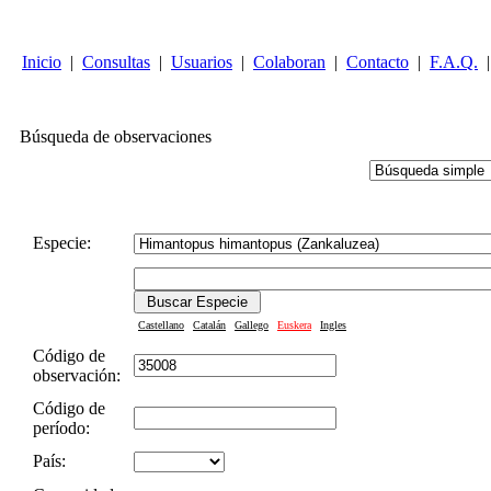
Inicio
|
Consultas
|
Usuarios
|
Colaboran
|
Contacto
|
F.A.Q.
|
Búsqueda de observaciones
Especie:
Castellano
Catalán
Gallego
Euskera
Ingles
Código de
observación:
Código de
período:
País: