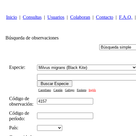
Inicio
|
Consultas
|
Usuarios
|
Colaboran
|
Contacto
|
F.A.Q.
|
Búsqueda de observaciones
Especie:
Castellano
Catalán
Gallego
Euskera
Inglés
Código de
observación:
Código de
período:
País: