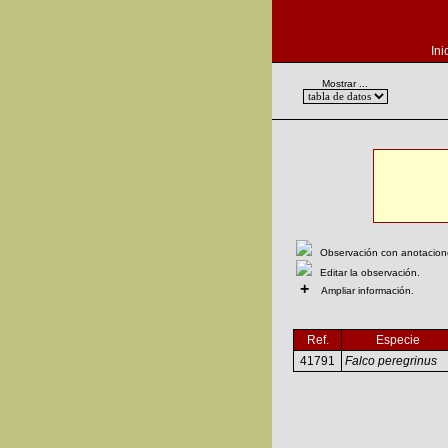
Ini
Mostrar ...
Observación con anotaciones
Editar la observación.
+
Ampliar información.
Ref.
Especie
41791
Falco peregrinus