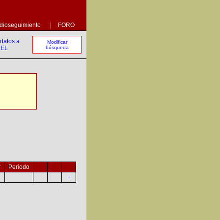
dioseguimiento
|
FORO
Modificar
búsqueda
r
Periodo
+