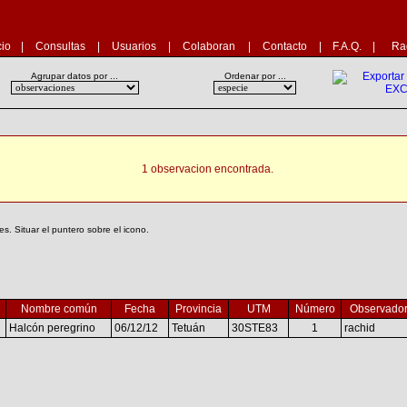
cio
|
Consultas
|
Usuarios
|
Colaboran
|
Contacto
|
F.A.Q.
|
Ra
Agrupar datos por ...
Ordenar por ...
1 observacion encontrada.
. Situar el puntero sobre el icono.
Nombre común
Fecha
Provincia
UTM
Número
Observado
Halcón peregrino
06/12/12
Tetuán
30STE83
1
rachid