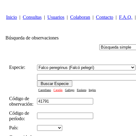
Inicio
|
Consultas
|
Usuarios
|
Colaboran
|
Contacto
|
F.A.Q.
|
Búsqueda de observaciones
Especie:
Castellano
Catalán
Gallego
Euskera
Ingles
Código de
observación:
Código de
período:
País: