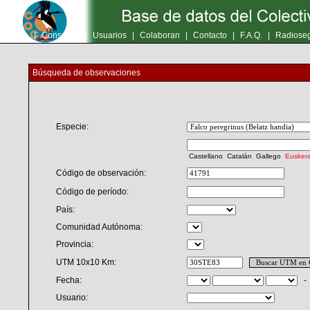
Inicio
|
Consultas
|
Usuarios
|
Colaboran
|
Contacto
|
F.A.Q.
|
Radioseg
Búsqueda de observaciones
Especie:
Castellano
Catalán
Gallego
Eusker
Código de observación:
Código de período:
País:
Comunidad Autónoma:
Provincia:
UTM 10x10 Km:
Fecha:
Usuario: