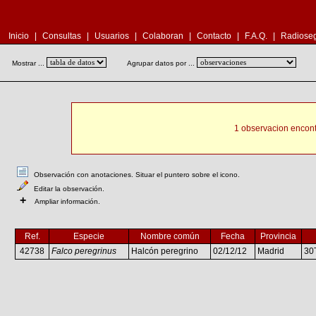
Inicio
|
Consultas
|
Usuarios
|
Colaboran
|
Contacto
|
F.A.Q.
|
Radioseg
Mostrar ...
Agrupar datos por ...
1 observacion encont
Observación con anotaciones. Situar el puntero sobre el icono.
Editar la observación.
+
Ampliar información.
Ref.
Especie
Nombre común
Fecha
Provincia
42738
Falco peregrinus
Halcón peregrino
02/12/12
Madrid
30