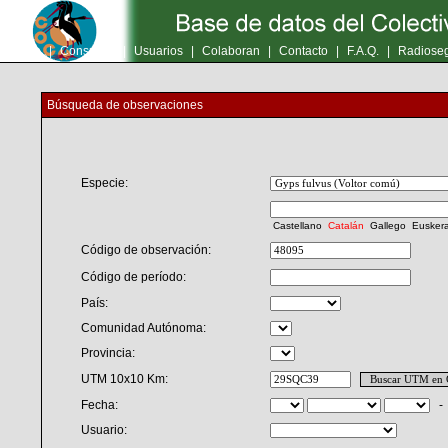
Inicio
|
Consultas
|
Usuarios
|
Colaboran
|
Contacto
|
F.A.Q.
|
Radioseg
Búsqueda de observaciones
Especie:
Castellano
Catalán
Gallego
Eusker
Código de observación:
Código de período:
País:
Comunidad Autónoma:
Provincia:
UTM 10x10 Km:
Fecha:
Usuario: