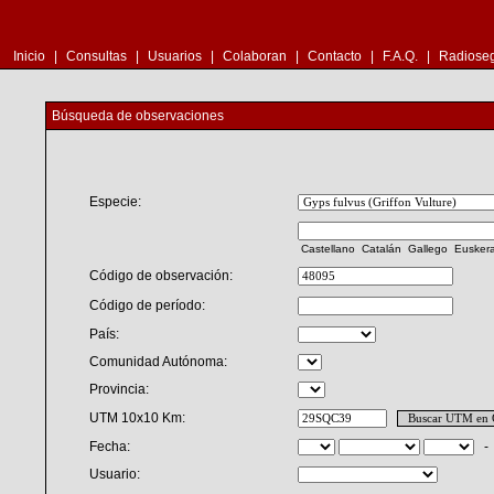
Inicio
|
Consultas
|
Usuarios
|
Colaboran
|
Contacto
|
F.A.Q.
|
Radioseg
Búsqueda de observaciones
Especie:
Castellano
Catalán
Gallego
Eusker
Código de observación:
Código de período:
País:
Comunidad Autónoma:
Provincia:
UTM 10x10 Km:
Fecha:
Usuario: