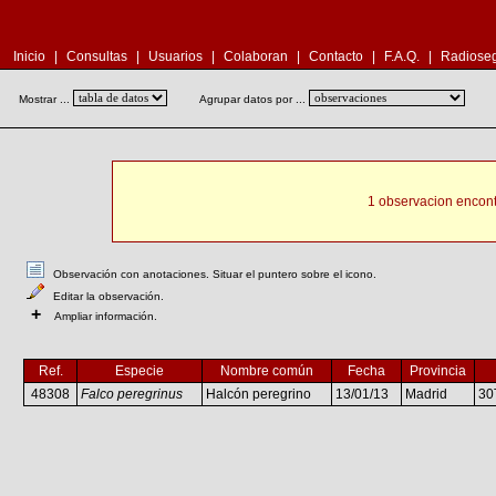
Inicio
|
Consultas
|
Usuarios
|
Colaboran
|
Contacto
|
F.A.Q.
|
Radioseg
Mostrar ...
Agrupar datos por ...
1 observacion encont
Observación con anotaciones. Situar el puntero sobre el icono.
Editar la observación.
+
Ampliar información.
Ref.
Especie
Nombre común
Fecha
Provincia
48308
Falco peregrinus
Halcón peregrino
13/01/13
Madrid
30