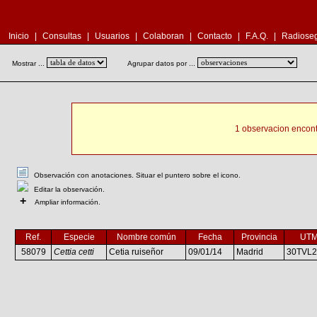
Inicio
|
Consultas
|
Usuarios
|
Colaboran
|
Contacto
|
F.A.Q.
|
Radioseg
Mostrar ...
Agrupar datos por ...
1 observacion encont
Observación con anotaciones. Situar el puntero sobre el icono.
Editar la observación.
+
Ampliar información.
Ref.
Especie
Nombre común
Fecha
Provincia
UT
58079
Cettia cetti
Cetia ruiseñor
09/01/14
Madrid
30TVL2