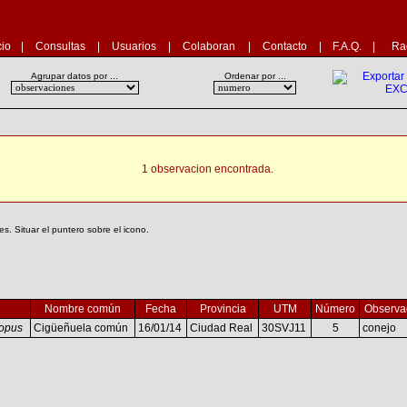
cio
|
Consultas
|
Usuarios
|
Colaboran
|
Contacto
|
F.A.Q.
|
Ra
Agrupar datos por ...
Ordenar por ...
1 observacion encontrada.
. Situar el puntero sobre el icono.
Nombre común
Fecha
Provincia
UTM
Número
Observa
opus
Cigüeñuela común
16/01/14
Ciudad Real
30SVJ11
5
conejo