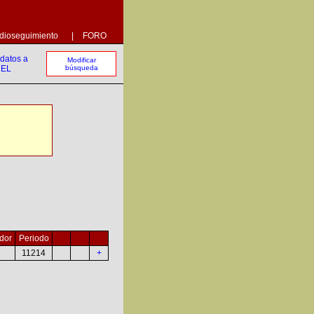
dioseguimiento
|
FORO
Modificar
búsqueda
dor
Periodo
11214
+