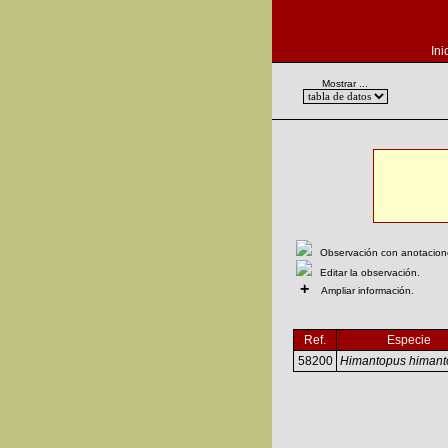
Ini
Mostrar ...
Observación con anotaciones
Editar la observación.
+
Ampliar información.
Ref.
Especie
58200
Himantopus himant