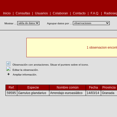
Inicio
|
Consultas
|
Usuarios
|
Colaboran
|
Contacto
|
F.A.Q.
|
Radioseg
Mostrar ...
Agrupar datos por ...
1 observacion encont
Observación con anotaciones. Situar el puntero sobre el icono.
Editar la observación.
+
Ampliar información.
Ref.
Especie
Nombre común
Fecha
Provincia
59595
Garrulus glandarius
Arrendajo euroasiático
14/03/14
Granada