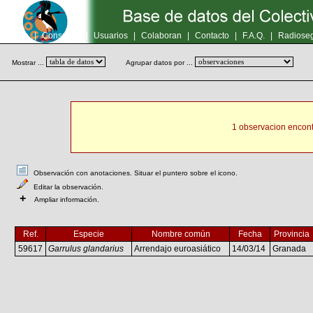
Inicio
|
Consultas
|
Usuarios
|
Colaboran
|
Contacto
|
F.A.Q.
|
Radioseg
Mostrar ...
Agrupar datos por ...
1 observacion encont
Observación con anotaciones. Situar el puntero sobre el icono.
Editar la observación.
+
Ampliar información.
Ref.
Especie
Nombre común
Fecha
Provincia
59617
Garrulus glandarius
Arrendajo euroasiático
14/03/14
Granada