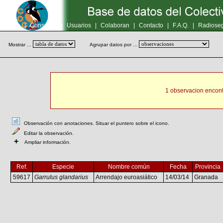
Inicio
|
Consultas
|
Usuarios
|
Colaboran
|
Contacto
|
F.A.Q.
|
Radioseg
Mostrar ...
Agrupar datos por ...
1 observacion encont
Observación con anotaciones. Situar el puntero sobre el icono.
Editar la observación.
+
Ampliar información.
Ref.
Especie
Nombre común
Fecha
Provincia
59617
Garrulus glandarius
Arrendajo euroasiático
14/03/14
Granada