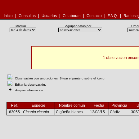
Inicio
|
Consultas
|
Usuarios
|
Colaboran
|
Contacto
|
F.A.Q.
|
Radioseg
Mostrar ...
Agrupar datos por ...
Orden
1 observacion encont
Observación con anotaciones. Situar el puntero sobre el icono.
Editar la observación.
+
Ampliar información.
Ref.
Especie
Nombre común
Fecha
Provincia
63055
Ciconia ciconia
Cigüeña blanca
12/08/15
Cádiz
30S